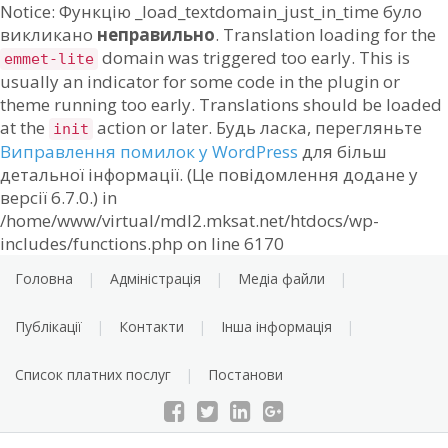
Notice: Функцію _load_textdomain_just_in_time було
викликано
неправильно
. Translation loading for the
domain was triggered too early. This is
emmet-lite
usually an indicator for some code in the plugin or
theme running too early. Translations should be loaded
at the
action or later. Будь ласка, перегляньте
init
Виправлення помилок у WordPress
для більш
детальної інформації. (Це повідомлення додане у
версії 6.7.0.) in
/home/www/virtual/mdl2.mksat.net/htdocs/wp-
Skip
includes/functions.php on line 6170
to
Головна
Адміністрація
Медіа файли
content
Публікації
Контакти
Інша інформація
Список платних послуг
Постанови