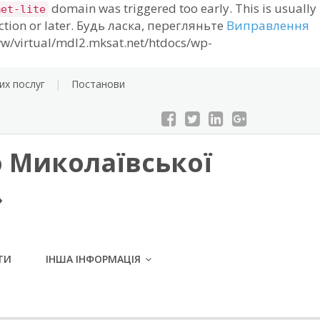
domain was triggered too early. This is usually
met-lite
ction or later. Будь ласка, перегляньте
Виправлення
w/virtual/mdl2.mksat.net/htdocs/wp-
их послуг
Постанови
 Миколаївської
»
ТИ
ІНША ІНФОРМАЦІЯ