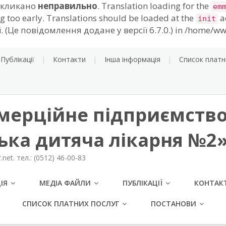
викликано
неправильно
. Translation loading for the
em
g too early. Translations should be loaded at the
a
init
 (Це повідомлення додане у версії 6.7.0.) in /home/ww
Публікації
Контакти
Інша інформація
Список платн
мерційне підприємство
ська дитяча лікарня №2
net. тел.: (0512) 46-00-83
ІЯ
МЕДІА ФАЙЛИ
ПУБЛІКАЦІЇ
КОНТАК
СПИСОК ПЛАТНИХ ПОСЛУГ
ПОСТАНОВИ