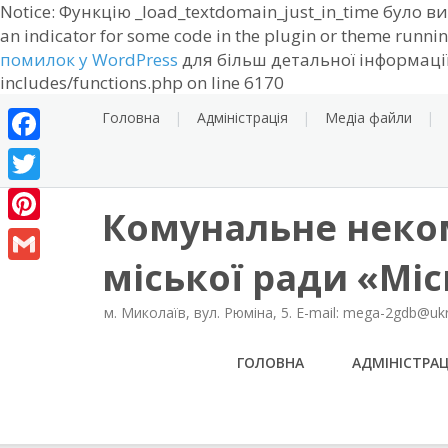
Notice: Функцію _load_textdomain_just_in_time було 
an indicator for some code in the plugin or theme runnin
помилок у WordPress
для більш детальної інформації.
Skip
includes/functions.php on line 6170
to
Головна
Адміністрація
Медіа файли
content
Facebook
Twitter
Комунальне неко
Pinterest
міської ради «Мі
Gmail
м. Миколаїв, вул. Рюміна, 5. E-mail: mega-2gdb@ukr.
ГОЛОВНА
АДМІНІСТРАЦ