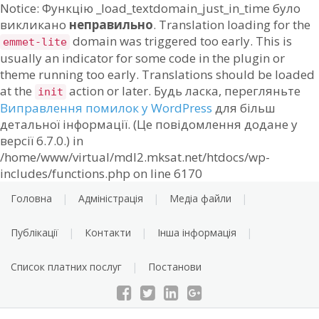
Notice: Функцію _load_textdomain_just_in_time було
викликано
неправильно
. Translation loading for the
domain was triggered too early. This is
emmet-lite
usually an indicator for some code in the plugin or
theme running too early. Translations should be loaded
at the
action or later. Будь ласка, перегляньте
init
Виправлення помилок у WordPress
для більш
детальної інформації. (Це повідомлення додане у
версії 6.7.0.) in
/home/www/virtual/mdl2.mksat.net/htdocs/wp-
Skip
includes/functions.php on line 6170
to
Головна
Адміністрація
Медіа файли
content
Публікації
Контакти
Інша інформація
Список платних послуг
Постанови