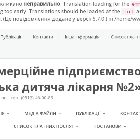
викликано
неправильно
. Translation loading for the
em
g too early. Translations should be loaded at the
a
init
 (Це повідомлення додане у версії 6.7.0.) in /home/ww
Публікації
Контакти
Інша інформація
Список платн
мерційне підприємство
ська дитяча лікарня №2
net. тел.: (0512) 46-00-83
ІЯ
МЕДІА ФАЙЛИ
ПУБЛІКАЦІЇ
КОНТАК
СПИСОК ПЛАТНИХ ПОСЛУГ
ПОСТАНОВИ