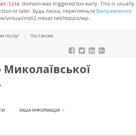
domain was triggered too early. This is usually
met-lite
ction or later. Будь ласка, перегляньте
Виправлення
w/virtual/mdl2.mksat.net/htdocs/wp-
их послуг
Постанови
 Миколаївської
»
ТИ
ІНША ІНФОРМАЦІЯ