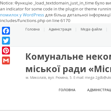
Notice: Функцію _load_textdomain_just_in_time було 
an indicator for some code in the plugin or theme runnin
помилок у WordPress
для більш детальної інформації.
Skip
includes/functions.php on line 6170
to
Головна
Адміністрація
Медіа файли
content
Facebook
Twitter
Комунальне неко
Pinterest
міської ради «Мі
Gmail
м. Миколаїв, вул. Рюміна, 5. E-mail: mega-2gdb@ukr.
ГОЛОВНА
АДМІНІСТРАЦ